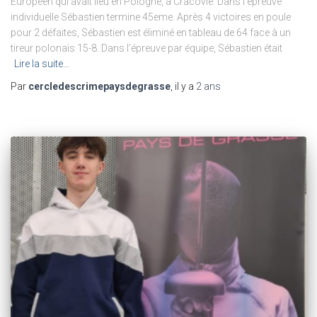
Européen qui avait lieu en Pologne, à Cracovie. Dans l’épreuve
individuelle Sébastien termine 45eme. Après 4 victoires en poule
pour 2 défaites, Sébastien est éliminé en tableau de 64 face à un
tireur polonais 15-8. Dans l’épreuve par équipe, Sébastien était
Lire la suite…
Par
cercledescrimepaysdegrasse
, il y a
2 ans