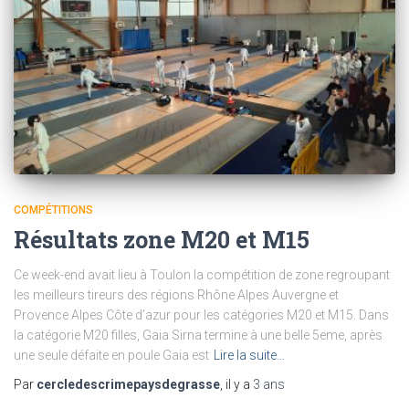
COMPÉTITIONS
Résultats zone M20 et M15
Ce week-end avait lieu à Toulon la compétition de zone regroupant
les meilleurs tireurs des régions Rhône Alpes Auvergne et
Provence Alpes Côte d’azur pour les catégories M20 et M15. Dans
la catégorie M20 filles, Gaia Sirna termine à une belle 5eme, après
une seule défaite en poule Gaia est
Lire la suite…
Par
cercledescrimepaysdegrasse
, il y a
3 ans