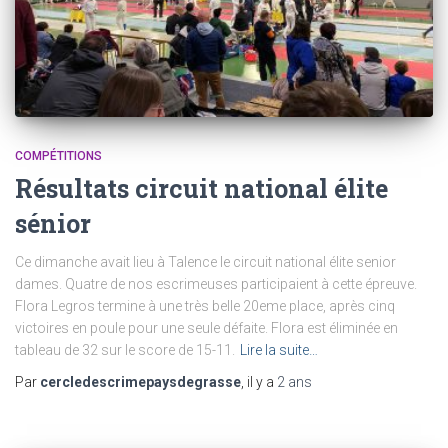
COMPÉTITIONS
Résultats circuit national élite
sénior
Ce dimanche avait lieu à Talence le circuit national élite senior
dames. Quatre de nos escrimeuses participaient à cette épreuve.
Flora Legros termine à une très belle 20eme place, après cinq
victoires en poule pour une seule défaite. Flora est éliminée en
tableau de 32 sur le score de 15-11.
Lire la suite…
Par
cercledescrimepaysdegrasse
, il y a
2 ans