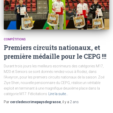
COMPÉTITIONS
Premiers circuits nationaux, et
première médaille pour le CEPG !!!
Durant trois jours les meilleurs escrimeurs des catégories M17,
M20 et Seniors se sont donnés rendez-vous à Rodez, dans
l’Aveyron, pour les premiers circuits nationaux de la saison. Zoé
Ziye Shen, nouvelle pensionnaire du CEPG, réalise un véritable
exploit en terminant à une magnifique deuxième place dans la
catégorie M17. Félicitations
Lire la suite…
Par
cercledescrimepaysdegrasse
, il y a
2 ans