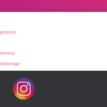
pétitions
étitions
’arbitrage