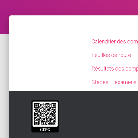
Calendrier des com
Feuilles de route
Résultats des comp
Stages – examens d