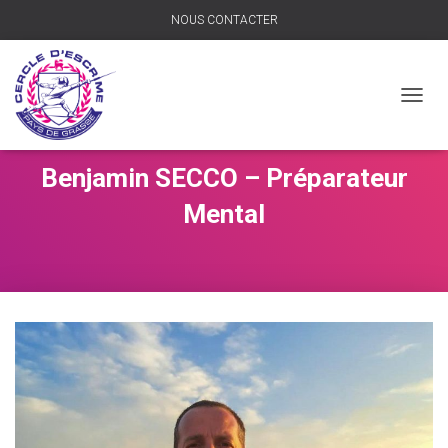
NOUS CONTACTER
D
É
P
L
Benjamin SECCO – Préparateur
I
E
Mental
R
L
A
N
A
V
I
G
A
T
I
O