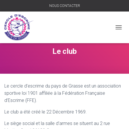
NOUS CONTACTER
D
É
P
L
Le club
I
E
R
L
A
N
Le cercle d’escrime du pays de Grasse est un association
A
V
sportive loi 1901 affiliée à la Fédération Française
I
d’Escrime (FFE).
G
A
Le club a été créé le 22 Décembre 1969.
T
I
Le siège social et la salle d’armes se situent au 2 rue
O