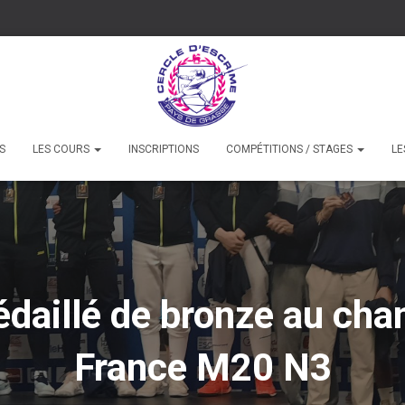
S
LES COURS
INSCRIPTIONS
COMPÉTITIONS / STAGES
LE
daillé de bronze au cha
France M20 N3