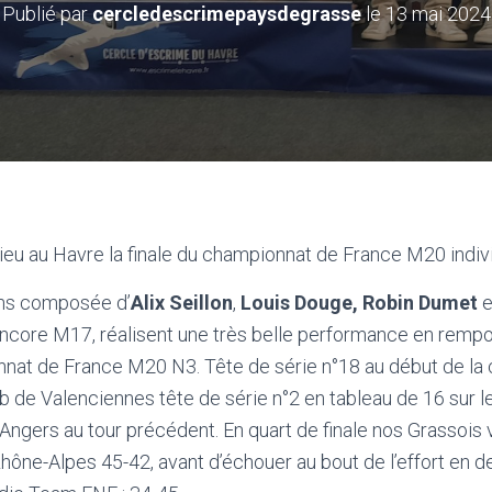
Publié par
cercledescrimepaysdegrasse
le
13 mai 2024
ieu au Havre la finale du championnat de France M20 indivi
ons composée d’
Alix Seillon
,
Louis Douge, Robin Dumet
e
encore M17, réalisent une très belle performance en rempo
nat de France M20 N3. Tête de série n°18 au début de la c
b de Valenciennes tête de série n°2 en tableau de 16 sur l
 Angers au tour précédent. En quart de finale nos Grassois 
hône-Alpes 45-42, avant d’échouer au bout de l’effort en de