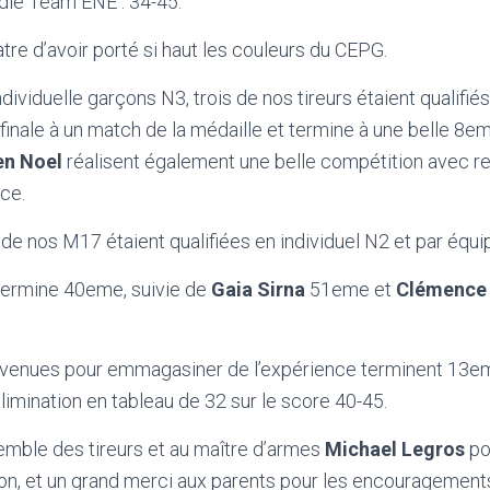
die Team ENE : 34-45.
tre d’avoir porté si haut les couleurs du CEPG.
dividuelle garçons N3, trois de nos tireurs étaient qualifiés
 finale à un match de la médaille et termine à une belle 8e
en Noel
réalisent également une belle compétition avec 
ce.
is de nos M17 étaient qualifiées en individuel N2 et par équi
ermine 40eme, suivie de
Gaia Sirna
51eme et
Clémence 
les venues pour emmagasiner de l’expérience terminent 13
limination en tableau de 32 sur le score 40-45.
nsemble des tireurs et au maître d’armes
Michael Legros
pou
on, et un grand merci aux parents pour les encouragements