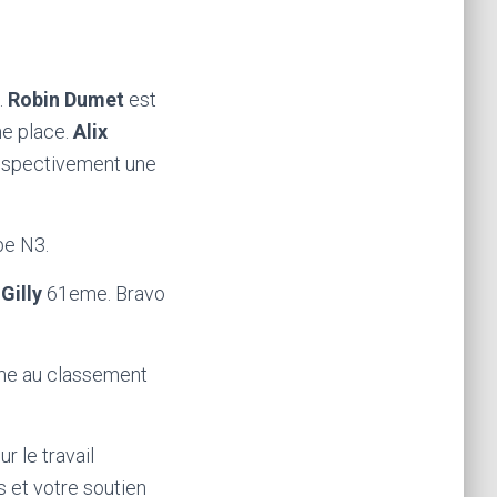
.
Robin Dumet
est
me place.
Alix
respectivement une
pe N3.
Gilly
61eme. Bravo
eme au classement
r le travail
 et votre soutien