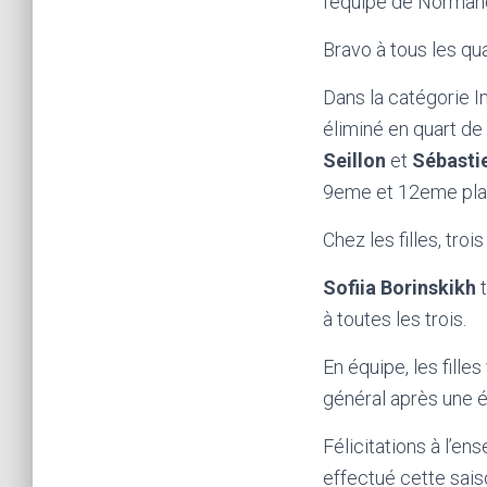
l’équipe de Norman
Bravo à tous les qua
Dans la catégorie In
éliminé en quart de
Seillon
et
Sébasti
9eme et 12eme pla
Chez les filles, tro
Sofiia Borinskikh
t
à toutes les trois.
En équipe, les fil
général après une é
Félicitations à l’e
effectué cette sais