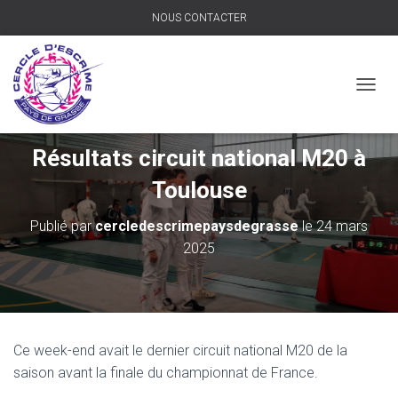
NOUS CONTACTER
D
É
P
L
Résultats circuit national M20 à
I
E
Toulouse
R
L
Publié par
cercledescrimepaysdegrasse
le
24 mars
A
2025
N
A
V
I
G
A
Ce week-end avait le dernier circuit national M20 de la
T
I
saison avant la finale du championnat de France.
O