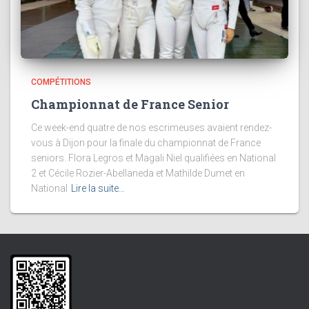
COMPÉTITIONS
Championnat de France Senior
Ce week-end quatre de nos escrimeuses avaient rendez-
vous à Dijon pour la finale du championnat de France
seniors. Flora Legros et Magali Niel qualifiées en National
2 et Cécile Rozier-Abellaneda et Mathilde Dumet en
National
Lire la suite…