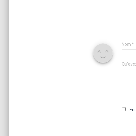
Nom
*
Qu’avez
Enr