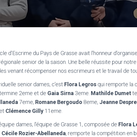
le d’Escrime du Pays de Grasse avait l’honneur d’organiser 
gionale senior de la saison. Une belle réussite pour notre 
les venant récompenser nos escrimeurs et le travail de tou
viduelle senior dames, c’est
Flora Legros
qui remporte la c
 termine 2eme et de
Gaia Sirna
3eme.
Mathilde Dumet
te
llaneda
7eme,
Romane Bergoudo
8eme,
Jeanne Despr
et
Clémence Gilly
11eme.
 équipe dames, l’équipe de Grasse 1, composée de
Flora 
t
Cécile Rozier-Abellaneda
, remporte la compétition en ba