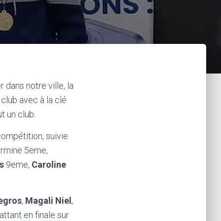
dans notre ville, la
club avec à la clé
t un club.
ompétition, suivie
rmine 5eme,
es
9eme,
Caroline
Legros
,
Magali Niel
,
ttant en finale sur