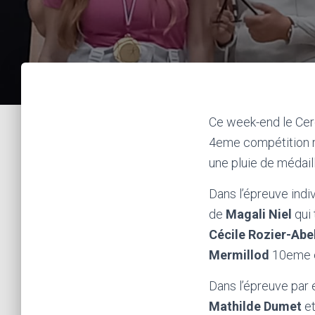
Ce week-end le Cerc
4eme compétition ré
une pluie de médail
Dans l’épreuve indi
de
Magali Niel
qui
Cécile Rozier-Abe
Mermillod
10eme 
Dans l’épreuve par
Mathilde Dumet
e