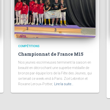
COMPÉTITIONS
Championnat de France M15
Nos jeunes escrimeuses terminent la saison en
beauté en décrochant une superbe médaille de
bronze par équipe lors de la Fête des Jeunes, qui
se tenait ce week‑end à Paris. Zoé Lebreton et
Roxane Leroux‑Pottier,
Lire la suite…