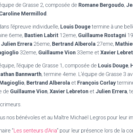
l’équipe de Grasse 2, composée de
Romane Bergoudo
,
Je
Caroline Mermillod
.
ns l’épreuve individuelle,
Louis Douge
termine à une bel
ine 6eme,
Bastien Labrit
12eme,
Guillaume Rostagni
19
,
Julien Errera
26eme,
Bertrand Alberola
27eme,
Mathie
agioglio
32eme,
Guillaume Vion
33eme et
Xavier Lebre
 équipe, l’équipe de Grasse 1, composée de
Louis Douge
,
athan Bannwarth
, termine 4eme. L’équipe de Grasse 3 a
 Magioglio
,
Bertrand Alberola
et
François Corlay
termin
e de
Guillaume Vion
,
Xavier Lebreton
et
Julien Errera
, 
scrimeurs.
us nos bénévoles et au Maître Michaël Legros pour leur im
aire “
Les senteurs d’Aria
” pour leur présence lors de la c