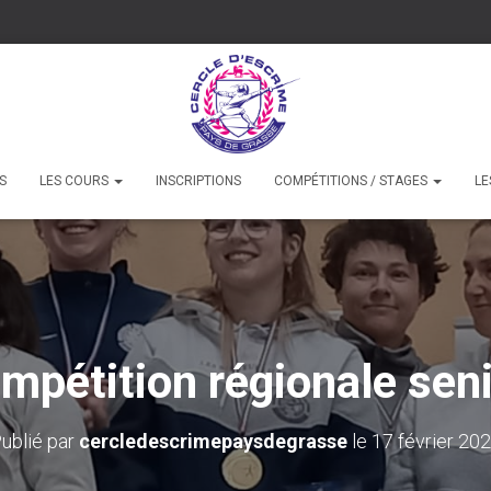
S
LES COURS
INSCRIPTIONS
COMPÉTITIONS / STAGES
LE
mpétition régionale sen
ublié par
cercledescrimepaysdegrasse
le
17 février 20