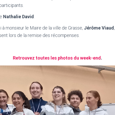
participants.
re
Nathalie David
.
i à monsieur le Maire de la ville de Grasse,
Jérôme Viaud
ésent lors de la remise des récompenses.
Retrouvez toutes les photos du week-end
.