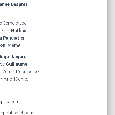
anne Despres
,
le 3eme place.
eme,
Nathan
u Panciatici
ton
34eme.
Hugo Danjard
,
vec
Guillaume
e 7eme. L’équipe de
termine 10eme.
plication.
ompétition et pour