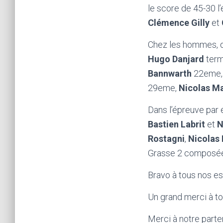
le score de 45-30 
Clémence Gilly
et
Chez les hommes, da
Hugo Danjard
term
Bannwarth
22eme
29eme,
Nicolas M
Dans l’épreuve par
Bastien Labrit
et
N
Rostagni
,
Nicolas
Grasse 2 composé
Bravo à tous nos e
Un grand merci à to
Merci à notre parten