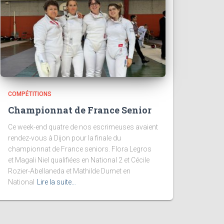
COMPÉTITIONS
Championnat de France Senior
Ce week-end quatre de nos escrimeuses avaient
rendez-vous à Dijon pour la finale du
championnat de France seniors. Flora Legros
et Magali Niel qualifiées en National 2 et Cécile
Rozier-Abellaneda et Mathilde Dumet en
National
Lire la suite…