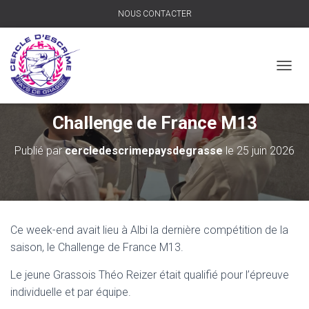
NOUS CONTACTER
D
É
P
L
Challenge de France M13
I
E
Publié par
cercledescrimepaysdegrasse
le
25 juin 2026
R
L
A
N
A
V
Ce week-end avait lieu à Albi la dernière compétition de la
I
saison, le Challenge de France M13.
G
A
T
Le jeune Grassois Théo Reizer était qualifié pour l’épreuve
I
individuelle et par équipe.
O