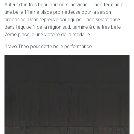
N
Auteur d’un très beau parcours individuel , Théo termine à
une belle 11eme place prometteuse pour la saison
prochaine. Dans l’épreuve par équipe, Théo sélectionné
dans l’équipe 1 de la région sud, termine à une très belle
7eme place, à une victoire de la médaille.
Bravo Théo pour cette belle performance.