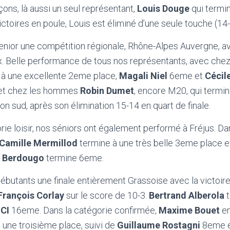
çons, là aussi un seul représentant,
Louis Douge
qui termi
ictoires en poule, Louis est éliminé d’une seule touche (14-
enior une compétition régionale, Rhône-Alpes Auvergne, avai
x. Belle performance de tous nos représentants, avec che
 à une excellente 2eme place,
Magali Niel
6eme et
Cécil
t chez les hommes
Robin Dumet
, encore M20, qui termi
ion sud, après son élimination 15-14 en quart de finale.
orie loisir, nos séniors ont également performé à Fréjus. Da
Camille Mermillod
termine à une très belle 3eme place e
 Berdougo
termine 6eme.
butants une finale entièrement Grassoise avec la victoir
François Corlay
sur le score de 10-3.
Bertrand Alberola
t
ICI
16eme. Dans la catégorie confirmée,
Maxime Bouet
en
une troisième place, suivi de
Guillaume Rostagni
8eme 