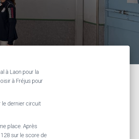
5
l à Laon pour la
isir à Fréjus pour
e dernier circuit
me place. Après
 128 sur le score de