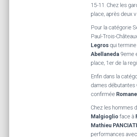
15-11. Chez les gar
place, après deux v
Pour la catégorie S
Paul-Trois-Château
Legros
qui termine
Abellaneda
9eme e
place, 1er de la reg
Enfin dans la catég
dames débutantes
confirmée
Romane
Chez les hommes dé
Malgioglio
face à
Mathieu PANCIAT
performances avec 