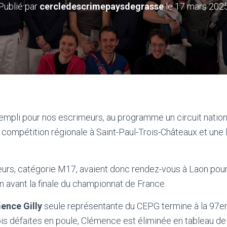
Publié par
cercledescrimepaysdegrasse
le
17 mars 202
mpli pour nos escrimeurs, au programme un circuit nationa
compétition régionale à Saint-Paul-Trois-Châteaux et une lo
rs, catégorie M17, avaient donc rendez-vous à Laon pour l
on avant la finale du championnat de France.
ence Gilly
seule représentante du CEPG termine à la 97e
trois défaites en poule, Clémence est éliminée en tableau de