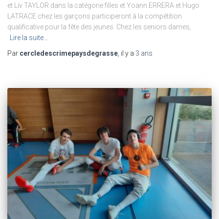
et Liv TAYLOR dans la catégorie filles et Yoann ERRERA et Hugo
LATRACE chez les garçons participeront à la compétition
qualificative pour la fête des jeunes. Chez les seniors dames,
Lire la suite…
Par
cercledescrimepaysdegrasse
, il y a
3 ans