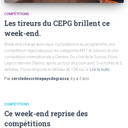
COMPÉTITIONS
Les tireurs du CEPG brillent ce
week-end.
Week-end chargé avec deux compétitions au programme, une
compétition régionale pour les catégories M17 et Seniors et une
compétition internationale à Genève. Du côté de la Suisse, Flora
Legros termine 58eme, après un tour de poule avec 3 victoires et 3
defaites, Flora remporte le tableau de 128 sur le
Lire la suite…
Par
cercledescrimepaysdegrasse
, il y a
3 ans
COMPÉTITIONS
Ce week-end reprise des
compétitions