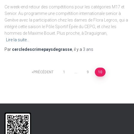
Ce week-end retour des compétitions pour les catégories M17 et
Senior. Au programme une compétition internationale senior à
Genève avec la participation chez les dames de Flora Legros, qui a
intégré cette saison le Pôle Sportif Épée du CEPG, et chez les
hommes de Maxime Bouet. Plus proche, à Draguignan,
Lire la suite…
Par
cercledescrimepaysdegrasse
, il y a
3 ans
Navigation
PRÉCÉDENT
1
…
9
10
des
articles