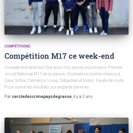
COMPÉTITIONS
Compétition M17 ce week-end
Ce week-end direction Dax pour nos jeunes escrimeurs. Premier
circuit National M17 de la saison. Souhaitons bonne chance à
Gaia, Sofiia, Clémence, Louis, Sébastien et Robin. Feuille de route
Pour suivre les résultats sur engarde services
Par
cercledescrimepaysdegrasse
, il y a
3 ans